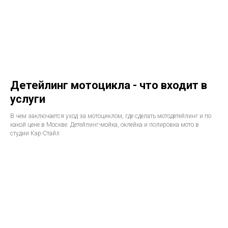
Детейлинг мотоцикла - что входит в
услуги
В чем заключается уход за мотоциклом, где сделать мотодетейлинг и по
какой цене в Москве. Детейлинг-мойка, оклейка и полировка мото в
студии Кар-Стайл