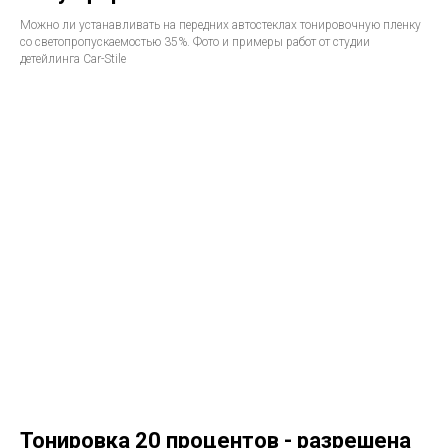
Можно ли устанавливать на передних автостеклах тонировочную пленку
со светопропускаемостью 35%. Фото и примеры работ от студии
детейлинга Car-Stile
Тонировка 20 процентов - разрешена