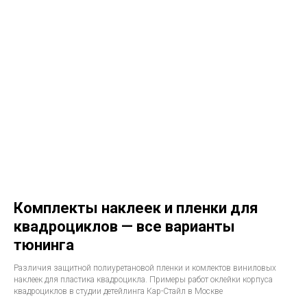
Комплекты наклеек и пленки для
квадроциклов — все варианты
тюнинга
Различия защитной полиуретановой пленки и комлектов виниловых
наклеек для пластика квадроцикла. Примеры работ оклейки корпуса
квадроциклов в студии детейлинга Кар-Стайл в Москве