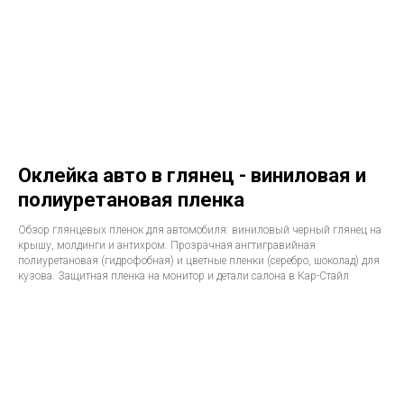
Оклейка авто в глянец - виниловая и
полиуретановая пленка
Обзор глянцевых пленок для автомобиля: виниловый черный глянец на
крышу, молдинги и антихром. Прозрачная ангтигравийная
полиуретановая (гидрофобная) и цветные пленки (серебро, шоколад) для
кузова. Защитная пленка на монитор и детали салона в Кар-Стайл