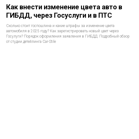
Как внести изменение цвета авто в
ГИБДД, через Госуслуги и в ПТС
Сколько стоит госпошлина и какие штрафы за изменение цвета
автомобиля в 2025 году? Как зарегистрировать новый цвет через
Госулуги? Порядок оформления заявления в ГИБДД. Подробный обзор
от студии детейлинга Car-Stile