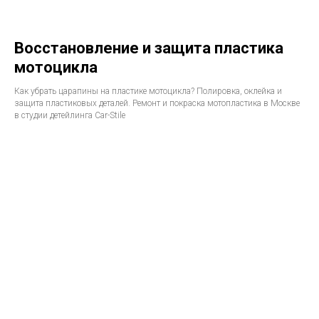
Восстановление и защита пластика
мотоцикла
Как убрать царапины на пластике мотоцикла? Полировка, оклейка и
защита пластиковых деталей. Ремонт и покраска мотопластика в Москве
в студии детейлинга Car-Stile