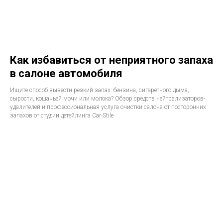
Как избавиться от неприятного запаха
в салоне автомобиля
Ищите способ вывести резкий запах: бензина, сигаретного дыма,
сырости, кошачьей мочи или молока? Обзор средств нейтрализаторов-
удалителей и профессиональная услуга очистки салона от посторонних
запахов от студии детейлинга Car-Stile