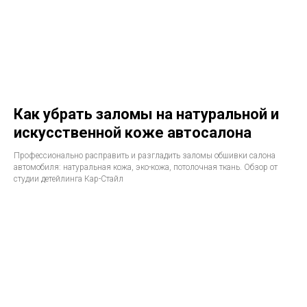
Как убрать заломы на натуральной и
искусственной коже автосалона
Профессионально расправить и разгладить заломы обшивки салона
автомобиля: натуральная кожа, эко-кожа, потолочная ткань. Обзор от
студии детейлинга Кар-Стайл