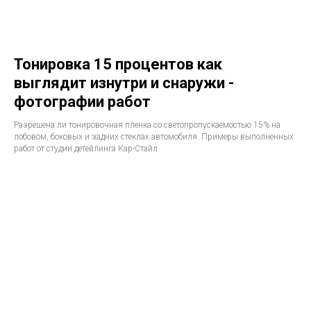
Тонировка 15 процентов как
выглядит изнутри и снаружи -
фотографии работ
Разрешена ли тонировочная пленка со светопропускаемостью 15% на
лобовом, боковых и задних стеклах автомобиля. Примеры выполненных
работ от студии детейлинга Кар-Стайл