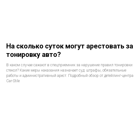
На сколько суток могут арестовать за
тонировку авто?
В каком случае сажают в спецприемник за нарушение правил тонировки
стекол? Какие меры наказания назначает суд: штрафы, обязательные
работы и административный арест. Подробный обзор от детейлинг-центра
Car-Stile