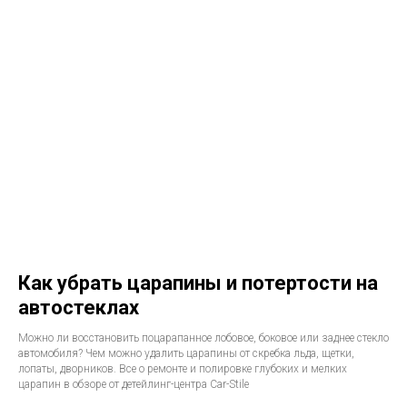
Как убрать царапины и потертости на
автостеклах
Можно ли восстановить поцарапанное лобовое, боковое или заднее стекло
автомобиля? Чем можно удалить царапины от скребка льда, щетки,
лопаты, дворников. Все о ремонте и полировке глубоких и мелких
царапин в обзоре от детейлинг-центра Car-Stile