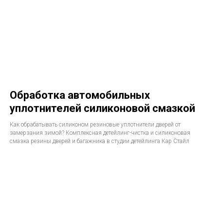
Обработка автомобильных
уплотнителей силиконовой смазкой
Как обрабатывать силиконом резиновые уплотнители дверей от
замерзания зимой? Комплексная детейлинг-чистка и силиконовая
смазка резины дверей и багажника в студии детейлинга Кар Стайл