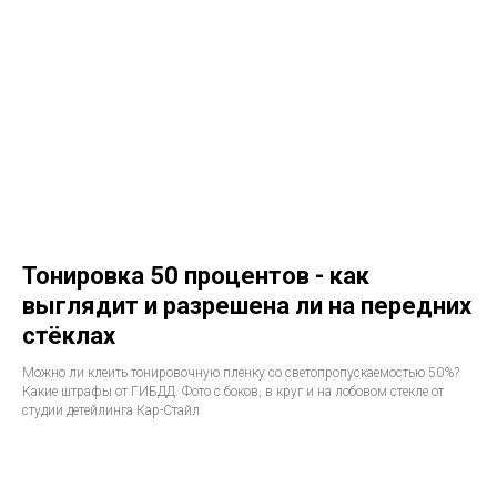
Тонировка 50 процентов - как
выглядит и разрешена ли на передних
стёклах
Можно ли клеить тонировочную пленку со светопропускаемостью 50%?
Какие штрафы от ГИБДД. Фото с боков, в круг и на лобовом стекле от
студии детейлинга Кар-Стайл