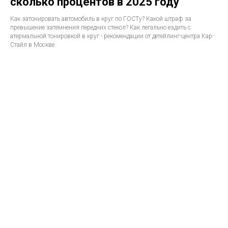
сколько процентов в 2025 году
Как затонировать автомобиль в круг по ГОСТу? Какой штраф за
превышение затемнения передних стекол? Как легально ездить с
атермальной тонировкой в круг - рекомендации от детейлинг-центра Кар-
Стайл в Москве