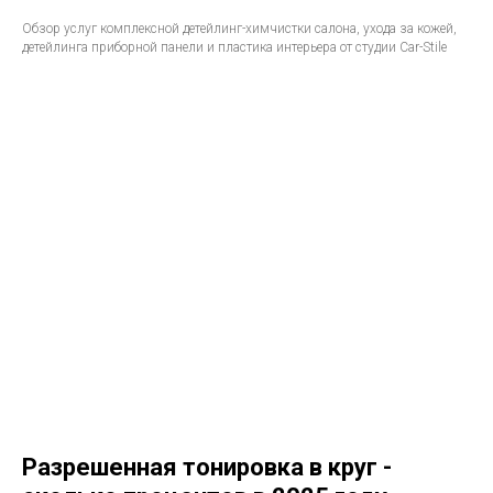
Обзор услуг комплексной детейлинг-химчистки салона, ухода за кожей,
детейлинга приборной панели и пластика интерьера от студии Car-Stile
Разрешенная тонировка в круг -