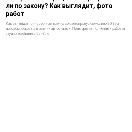
ли по закону? Как выглядит, фото
работ
Как выглядит тонировочная пленка со светопропускаемостью 20% на
лобовом, боковых и задних автостеклах. Примеры выполненных работ от
студии детейлинга Car-Stile