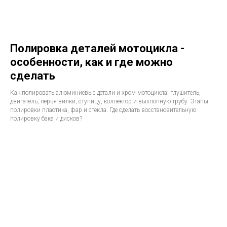
Полировка деталей мотоцикла -
особенности, как и где можно
сделать
Как полировать алюминиевые детали и хром мотоцикла: глушитель,
двигатель, перья вилки, ступицу, коллектор и выхлопную трубу. Этапы
полировки пластика, фар и стекла. Где сделать восстановительную
полировку бака и дисков?