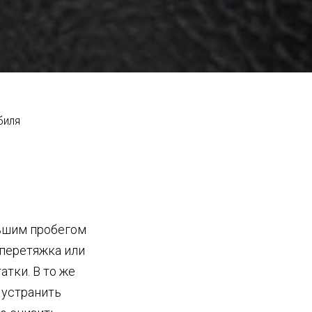
биля
льшим пробегом
 перетяжка или
атки. В то же
 устранить