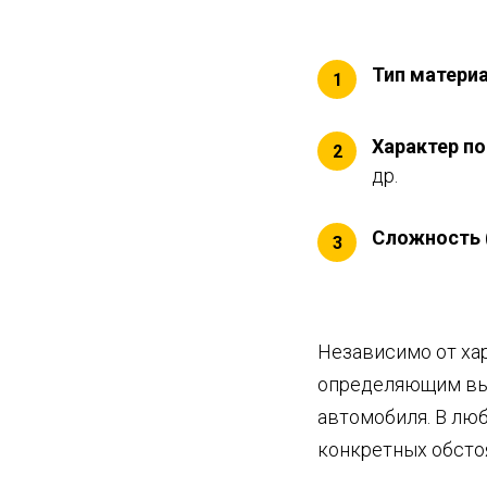
Тип материа
1
Характер п
2
др.
Сложность 
3
Независимо от ха
определяющим выб
автомобиля. В лю
конкретных обсто