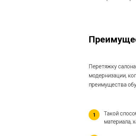
Преимущес
Перетяжку салона
модернизации, ког
преимущества об
Такой спосо
1
материала, 