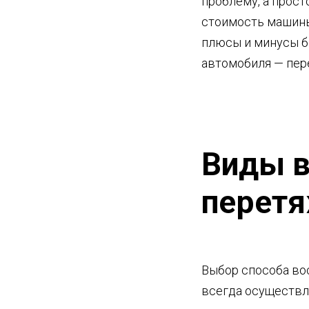
проблему, а прос
стоимость машины,
плюсы и минусы б
автомобиля — пер
Виды в
перетя
Выбор способа во
всегда осуществл