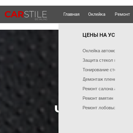
Главная
Оклейка
Ремонт
ЦЕНЫ НА УСЛУГИ 
ОКЛЕЙКА 
ГЛАВНАЯ
Оклейка поли
Чем мы занимаемся
Оклейка автомобиля пл
Оклейка всего
Команда мастеров
Защита стекол пленкой
Социальные сети
Оклейка матов
Тонирование стекол
Демонтаж пленки
Оклейка цвет
Ремонт салона автомоб
Оклейка перед
НАШИ АКЦИИ
Ремонт вмятин
Оклейка бамп
ЧТО ЛУЧШ
Акция на тонировку
Ремонт лобовых стекол
Оклейка капот
Акция на химчистку
Антигравийная
СА
Акция на полировку
Бронирование