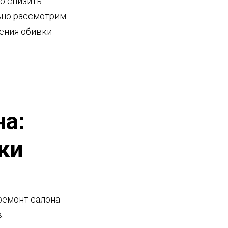
о снизить
льно рассмотрим
ения обивки
на:
ки
ремонт салона
: