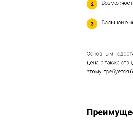
Возможность
2
Большой выб
3
Основным недоста
цена, а также ста
этому, требуется 
Преимущес