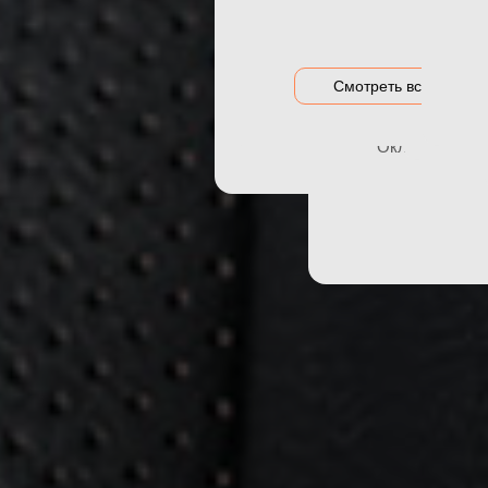
Акция на оклейку
Оклейка гибри
Акции и предложения
Оклейка дета
Смотреть все цены
Оклейка зон р
Оклейка порог