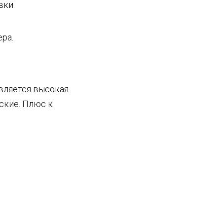
вки.
ра.
вляется высокая
дские. Плюс к