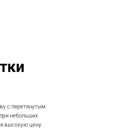
тки
тву с перетянутым
 при небольших
ая высокую цену