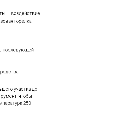
нты — воздействие
зовая горелка.
 с последующей
редства.
вшего участка до
трумент, чтобы
мпература 250–