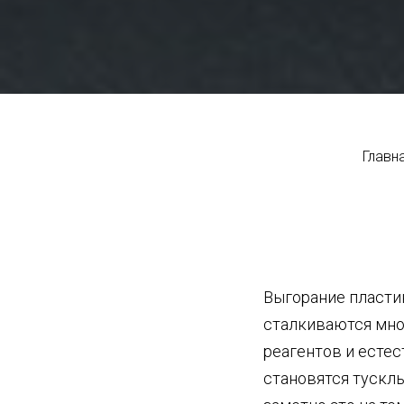
Главн
Выгорание пласти
сталкиваются мно
реагентов и есте
становятся тускл