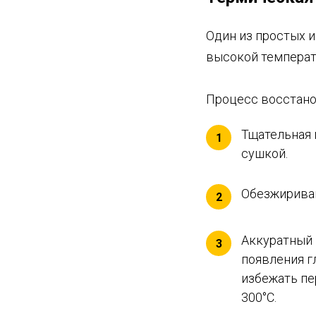
Один из простых 
высокой температу
Процесс восстано
Тщательная
1
сушкой.
Обезжириван
2
Аккуратный 
3
появления г
избежать пе
300°С.