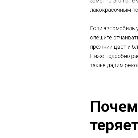
заметно это на т
лакокрасочным по
Если автомобиль у
спешите отчаиват
прежний цвет и б
Ниже подробно ра
также дадим реко
Почем
теряет