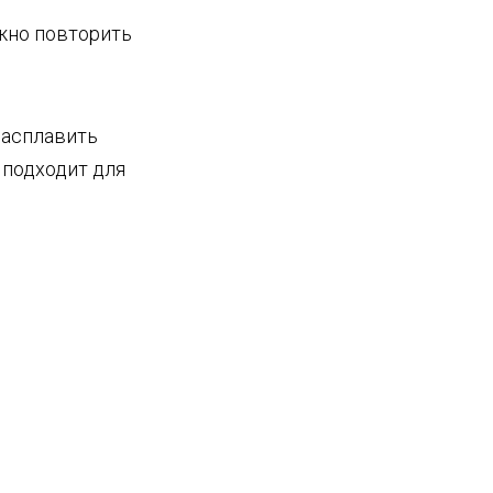
жно повторить
расплавить
 подходит для
.