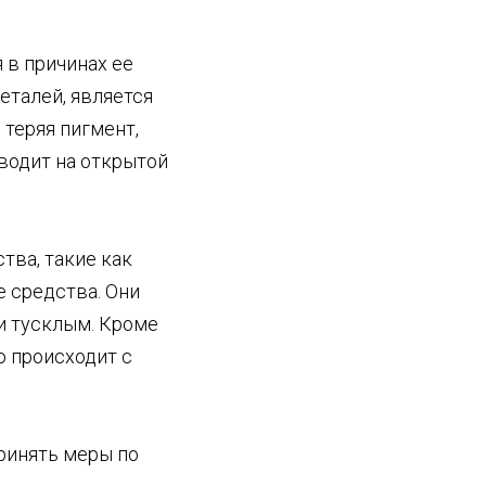
 в причинах ее
талей, является
 теряя пигмент,
водит на открытой
тва, такие как
 средства. Они
и тусклым. Кроме
о происходит с
ринять меры по