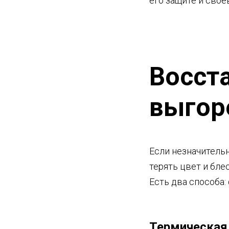
его защите и сво
Восст
выгор
Если незначительн
терять цвет и бле
Есть два способа:
Термическая