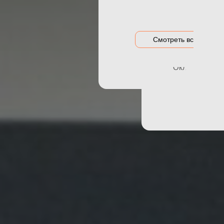
Акция на оклейку
Оклейка гибри
Акции и предложения
Оклейка дета
Смотреть все цены
Оклейка зон р
Оклейка порог