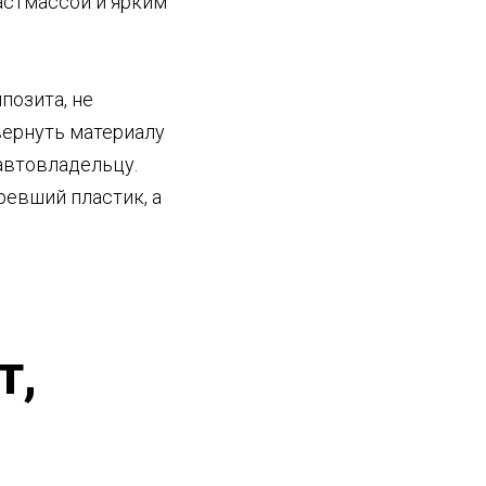
астмассой и ярким
позита, не
вернуть материалу
автовладельцу.
евший пластик, а
т,