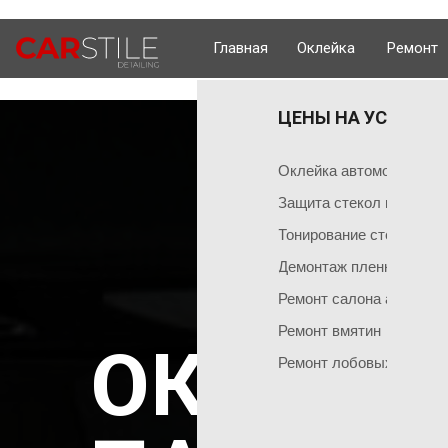
Главная
Оклейка
Ремонт
ЦЕНЫ НА УСЛУГИ 
ОКЛЕЙКА 
ГЛАВНАЯ
Оклейка поли
Чем мы занимаемся
Оклейка автомобиля пл
Оклейка всего
Команда мастеров
Защита стекол пленкой
Социальные сети
Оклейка матов
Тонирование стекол
Демонтаж пленки
Оклейка цвет
Ремонт салона автомоб
Оклейка перед
НАШИ АКЦИИ
Ремонт вмятин
Оклейка бамп
ОКЛЕЙК
Акция на тонировку
Ремонт лобовых стекол
Оклейка капот
Акция на химчистку
Антигравийная
Акция на полировку
Бронирование