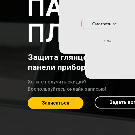
ПАНЕЛИ
Акция на оклейку
Оклейка гибри
Акции и предложения
Оклейка дета
ПЛЕНКО
Смотреть все цены
Оклейка зон р
Оклейка порог
Защита глянцевых деталей
панели приборов.
Хотите получить скидку?
Воспользуйтесь онлайн записью!
Задать во
Записаться