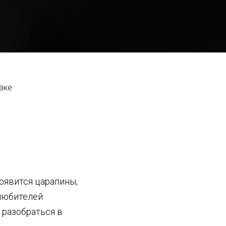
вке
оявится царапины,
олюбителей
 разобраться в