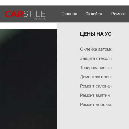
Главная
Оклейка
Ремонт
ЦЕНЫ НА УСЛУГИ 
ОКЛЕЙКА 
ГЛАВНАЯ
Оклейка поли
Чем мы занимаемся
Оклейка автомобиля пл
Оклейка всего
Команда мастеров
Защита стекол пленкой
Социальные сети
Оклейка матов
Тонирование стекол
Демонтаж пленки
Оклейка цвет
Ремонт салона автомоб
Оклейка перед
НАШИ АКЦИИ
Ремонт вмятин
Оклейка бамп
Акция на тонировку
Ремонт лобовых стекол
Оклейка капот
Акция на химчистку
Антигравийная
МОЖНО 
Акция на полировку
Бронирование