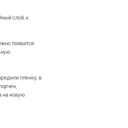
ный слой, к
ежно появится
ьную
вредили пленку, в
порчен,
 на новую.