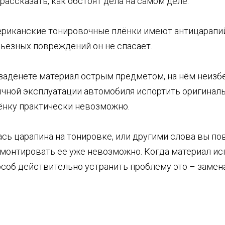
рассказать, как обстоят дела на самом деле.
риканские тонировочные плёнки имеют антицарапий
рьезных повреждений он не спасает.
 заденете материал острым предметом, на нём неизб
ычной эксплуатации автомобиля испортить оригинал
нку практически невозможно.
ась царапина на тонировке, или другими слова вы по
емонтировать ее уже невозможно. Когда материал ис
соб действительно устранить проблему это – замена