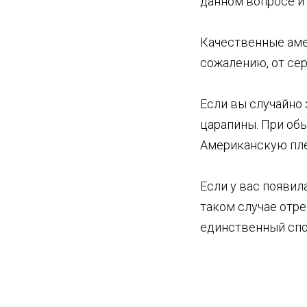
данном вопросе и 
Качественные аме
сожалению, от се
Если вы случайно
царапины. При об
Американскую плё
Если у вас появил
таком случае отр
единственный спо