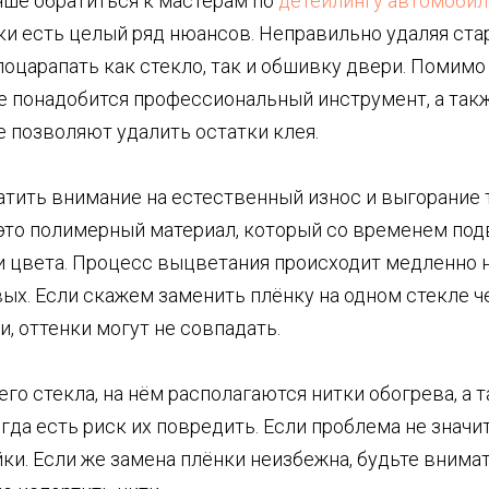
чше обратиться к мастерам по
детейлингу автомобил
и есть целый ряд нюансов. Неправильно удаляя ста
поцарапать как стекло, так и обшивку двери. Помимо
же понадобится профессиональный инструмент, а та
 позволяют удалить остатки клея.
тить внимание на естественный износ и выгорание
 это полимерный материал, который со временем по
и цвета. Процесс выцветания происходит медленно н
ых. Если скажем заменить плёнку на одном стекле че
и, оттенки могут не совпадать.
его стекла, на нём располагаются нитки обогрева, а 
гда есть риск их повредить. Если проблема не значит
ки. Если же замена плёнки неизбежна, будьте внима