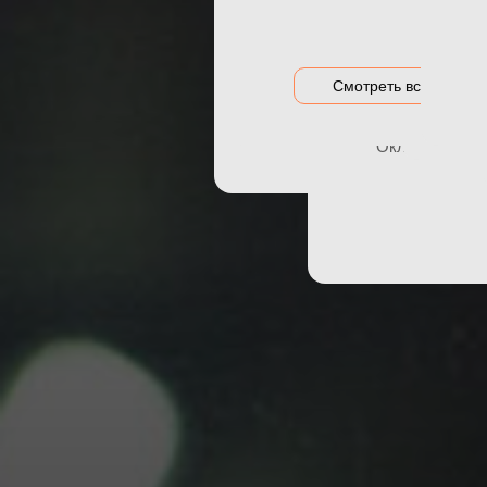
Акция на оклейку
Оклейка гибри
Акции и предложения
Оклейка дета
Смотреть все цены
Оклейка зон р
Оклейка порог