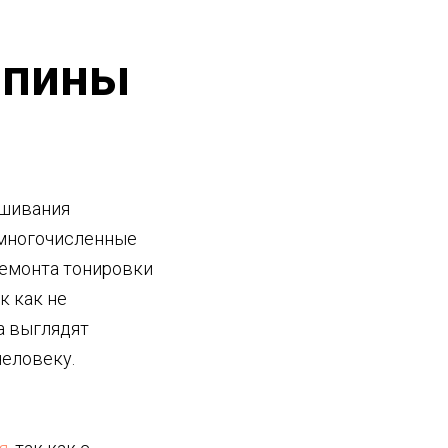
апины
ашивания
 многочисленные
ремонта тонировки
к как не
а выглядят
человеку.