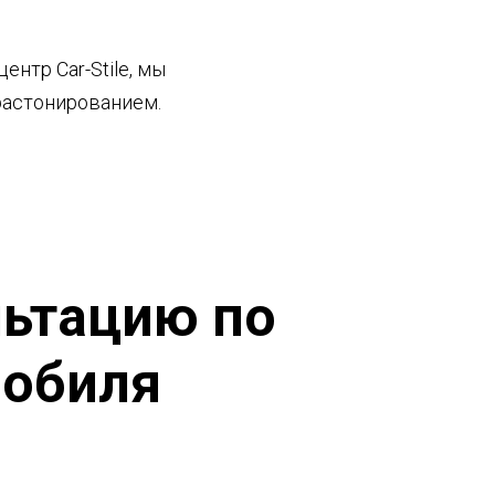
ентр Car-Stile, мы
растонированием.
льтацию по
мобиля