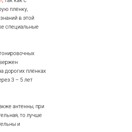
я
, так как с
рую плёнку,
 знаний в этой
кже специальные
 тонировочных
двержен
а дорогих плёнках
рез 3 – 5 лет
также антенны, при
ельная, то лучше
тельны и