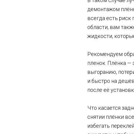
В таком случае лу
демонтажом плёнк
всегда есть риск 
области, вам так
жидкости, которые
Рекомендуем обра
пленок. Плёнка —
выгоранию, потер
и быстро на дешёв
после её установк
Что касается задн
снятии плёнки все
избегать переклей