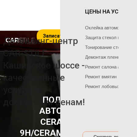
ЦЕНЫ НА УСЛУГИ 
ОКЛЕЙКА 
ГЛАВНАЯ
Оклейка поли
Чем мы занимаемся
Оклейка автомобиля пл
Записаться на услуги
Оклейка всего
Команда мастеров
Защита стекол пленкой
Детейлинг-центр
Социальные сети
Оклейка матов
Тонирование стекол
CAR-STILE
+7 495 120 50 06
Демонтаж пленки
Оклейка цвет
Каширское шоссе -
Ремонт салона автомоб
Оклейка перед
НАШИ АКЦИИ
качественные
Ремонт вмятин
Оклейка бамп
Акция на тонировку
Ремонт лобовых стекол
услуги по
Оклейка капот
Акция на химчистку
ПОЛИРОВКА
доступным ценам!
Антигравийная
Акция на полировку
АВТОМОБИЛЯ
Бронирование
Акция на оклейку
CERAMIC PRO
Оклейка гибри
Акции и предложения
9H/CERAMIC PRO LIGHT
Оклейка дета
Смотреть все цены