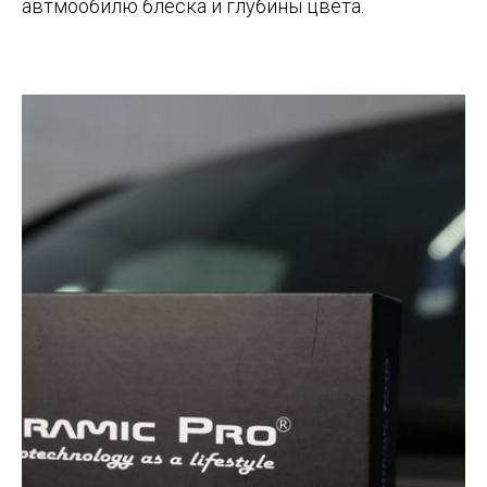
автмообилю блеска и глубины цвета.