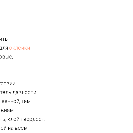
ить
 для
оклейки
овые,
тствии
атель давности
леенной, тем
ствием
ь, клей твердеет.
лей на всем