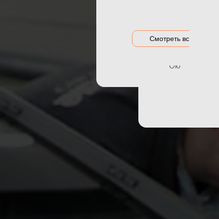
Акция на оклейку
Оклейка гибри
Акции и предложения
Оклейка дета
Про
Смотреть все цены
о
Оклейка зон р
Оклейка порог