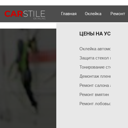
Главная
Оклейка
Ремонт
ЦЕНЫ НА УСЛУГИ 
ОКЛЕЙКА 
ГЛАВНАЯ
Оклейка поли
Чем мы занимаемся
Оклейка автомобиля пл
Оклейка всего
Команда мастеров
Защита стекол пленкой
Социальные сети
Оклейка матов
Тонирование стекол
Демонтаж пленки
Оклейка цвет
Ремонт салона автомоб
Оклейка перед
НАШИ АКЦИИ
Ремонт вмятин
Оклейка бамп
ДЕМОН
Акция на тонировку
Ремонт лобовых стекол
Оклейка капот
Акция на химчистку
Антигравийная
Акция на полировку
Бронирование