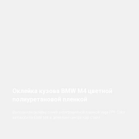
Оклейка кузова BMW M4 цветной
полиуретановой пленкой
Выполнили оклейку синей антигравийной пленкой Vega PPF Color
автомобиля БМВ M4 в детейлинг-центре Кар Стайл