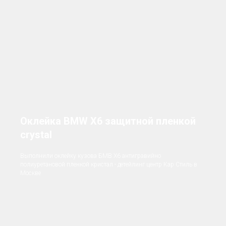
Оклейка BMW X6 защитной пленкой
crystal
Выполнили оклейку кузова БМВ X6 антигравийно
полиуретановой пленкой кристал - детейлинг центр Кар Стиль в
Москве