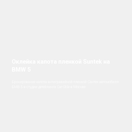
Оклейка капота пленкой Suntek на
BMW 5
Бронирование капота антигравийной пленкой Сантек автомобиля
БМВ 5 в студии детейлинга Car-Stile в Москве