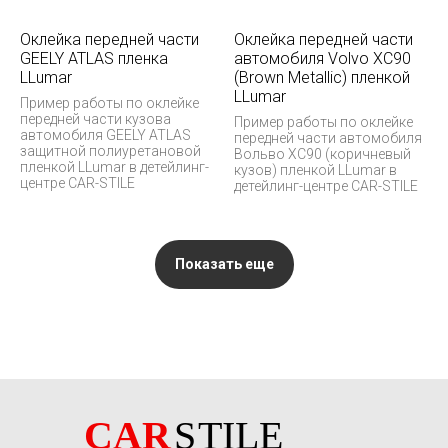
Оклейка передней части
Оклейка передней части
GEELY ATLAS пленка
автомобиля Volvo XC90
LLumar
(Brown Metallic) пленкой
LLumar
Пример работы по оклейке
передней части кузова
Пример работы по оклейке
автомобиля GEELY ATLAS
передней части автомобиля
защитной полиуретановой
Вольво XC90 (коричневый
пленкой LLumar в детейлинг-
кузов) пленкой LLumar в
центре CAR-STILE
детейлинг-центре CAR-STILE
Показать еще