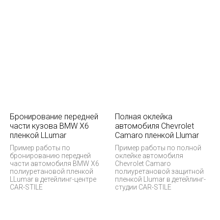
Бронирование передней
Полная оклейка
части кузова BMW X6
автомобиля Chevrolet
пленкой LLumar
Camaro пленкой Llumar
Пример работы по
Пример работы по полной
бронированию передней
оклейке автомобиля
части автомобиля BMW X6
Chevrolet Camaro
полиуретановой пленкой
полиуретановой защитной
LLumar в детейлинг-центре
пленкой Llumar в детейлинг-
CAR-STILE
студии CAR-STILE