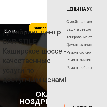
ЦЕНЫ НА УСЛУГИ 
ОКЛЕЙКА 
ГЛАВНАЯ
Оклейка поли
Чем мы занимаемся
Оклейка автомобиля пл
Записаться на услуги
Оклейка всего
Команда мастеров
Защита стекол пленкой
Детейлинг-центр
Социальные сети
Оклейка матов
Тонирование стекол
CAR-STILE
+7 495 120 50 06
Демонтаж пленки
Оклейка цвет
Каширское шоссе -
Ремонт салона автомоб
Оклейка перед
НАШИ АКЦИИ
качественные
Ремонт вмятин
Оклейка бамп
Акция на тонировку
Ремонт лобовых стекол
услуги по
Оклейка капот
Акция на химчистку
доступным ценам!
Антигравийная
Акция на полировку
Бронирование
Акция на оклейку
ОКЛЕЙКА
Оклейка гибри
Акции и предложения
НОЗДРЕЙ BMW X1
Оклейка дета
Смотреть все цены