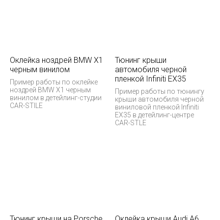
Оклейка ноздрей BMW X1
Тюнинг крыши
черным винилом
автомобиля черной
пленкой Infiniti EX35
Пример работы по оклейке
ноздрей BMW X1 черным
Пример работы по тюнингу
винилом в детейлинг-студии
крыши автомобиля черной
CAR-STILE
виниловой пленкой Infiniti
EX35 в детейлинг-центре
CAR-STLE
Тюнинг крыши на Porsche
Оклейка крыши Audi A6