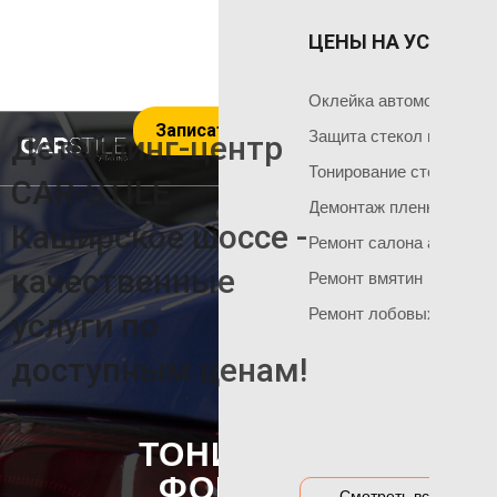
ЦЕНЫ НА УСЛУГИ 
ОКЛЕЙКА 
ГЛАВНАЯ
Оклейка поли
Чем мы занимаемся
Оклейка автомобиля пл
Записаться на услуги
Оклейка всего
Команда мастеров
Защита стекол пленкой
Детейлинг-центр
Социальные сети
Оклейка матов
Тонирование стекол
CAR-STILE
+7 495 120 50 06
Демонтаж пленки
Оклейка цвет
Каширское шоссе -
Ремонт салона автомоб
Оклейка перед
НАШИ АКЦИИ
качественные
Ремонт вмятин
Оклейка бамп
Акция на тонировку
Ремонт лобовых стекол
услуги по
Оклейка капот
Акция на химчистку
доступным ценам!
Антигравийная
Акция на полировку
Бронирование
Акция на оклейку
Оклейка гибри
ТОНИРОВКА
Акции и предложения
Оклейка дета
ФОНАРЕЙ
Смотреть все цены