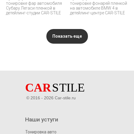
тонировке фар автомобиля
тонировке фонарей пленкой
Субару Легаси пленкой в
на автомобиле BMW 4 в
детейлинг-студии CAR-STILE
детейлинг-центре CAR-STILE
Показать еще
© 2016 - 2026 Car-stile.ru
Наши устуги
Тонировка авто