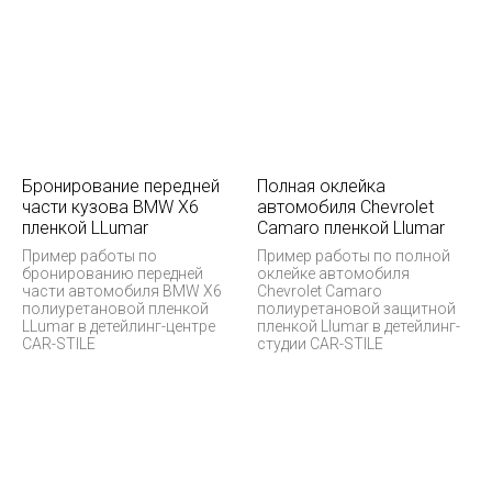
Бронирование передней
Полная оклейка
части кузова BMW X6
автомобиля Chevrolet
пленкой LLumar
Camaro пленкой Llumar
Пример работы по
Пример работы по полной
бронированию передней
оклейке автомобиля
части автомобиля BMW X6
Chevrolet Camaro
полиуретановой пленкой
полиуретановой защитной
LLumar в детейлинг-центре
пленкой Llumar в детейлинг-
CAR-STILE
студии CAR-STILE