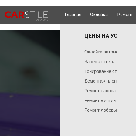
Главная
Оклейка
Ремонт
ЦЕНЫ НА УСЛУГИ 
ОКЛЕЙКА 
ГЛАВНАЯ
Оклейка поли
Чем мы занимаемся
Оклейка автомобиля пл
Оклейка всего
Команда мастеров
Защита стекол пленкой
Социальные сети
Оклейка матов
Тонирование стекол
Демонтаж пленки
Оклейка цвет
Ремонт салона автомоб
Оклейка перед
НАШИ АКЦИИ
Ремонт вмятин
Оклейка бамп
Акция на тонировку
Ремонт лобовых стекол
Оклейка капот
Акция на химчистку
Антигравийная
Акция на полировку
Бронирование