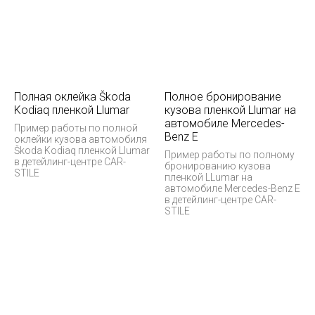
Полная оклейка Škoda
Полное бронирование
Kodiaq пленкой Llumar
кузова пленкой Llumar на
автомобиле Mercedes-
Пример работы по полной
Benz E
оклейки кузова автомобиля
Škoda Kodiaq пленкой Llumar
Пример работы по полному
в детейлинг-центре CAR-
бронированию кузова
STILE
пленкой LLumar на
автомобиле Mercedes-Benz E
в детейлинг-центре CAR-
STILE