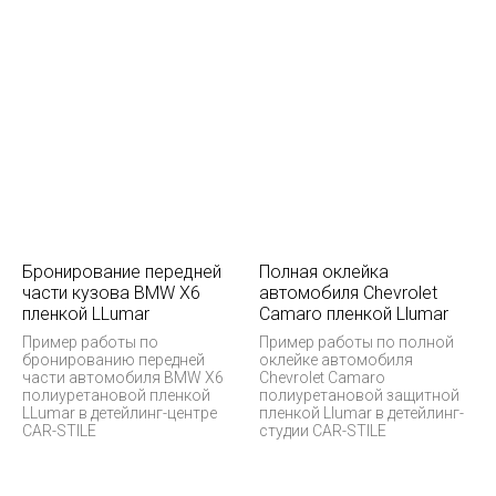
Бронирование передней
Полная оклейка
части кузова BMW X6
автомобиля Chevrolet
пленкой LLumar
Camaro пленкой Llumar
Пример работы по
Пример работы по полной
бронированию передней
оклейке автомобиля
части автомобиля BMW X6
Chevrolet Camaro
полиуретановой пленкой
полиуретановой защитной
LLumar в детейлинг-центре
пленкой Llumar в детейлинг-
CAR-STILE
студии CAR-STILE