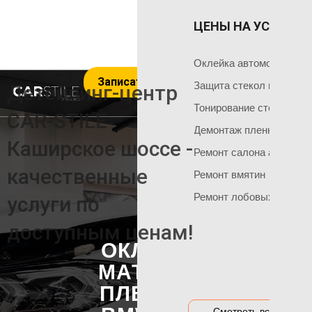
ЦЕНЫ НА УСЛУГИ 
ОКЛЕЙКА 
ГЛАВНАЯ
Оклейка поли
Чем мы занимаемся
Оклейка автомобиля пл
Записаться на услуги
Оклейка всего
Команда мастеров
Защита стекол пленкой
Детейлинг-центр
Социальные сети
Оклейка матов
Тонирование стекол
CAR-STILE
+7 495 120 50 06
Демонтаж пленки
Оклейка цвет
Каширское шоссе -
Ремонт салона автомоб
Оклейка перед
НАШИ АКЦИИ
качественные
Ремонт вмятин
Оклейка бамп
Акция на тонировку
Ремонт лобовых стекол
услуги по
Оклейка капот
Акция на химчистку
доступным ценам!
Антигравийная
Акция на полировку
ОКЛЕЙКА
Бронирование
Акция на оклейку
МАТОВОЙ
Оклейка гибри
Акции и предложения
ПЛЕНКОЙ
Оклейка дета
Смотреть все цены