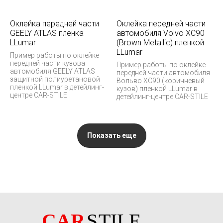
Оклейка передней части
Оклейка передней части
GEELY ATLAS пленка
автомобиля Volvo XC90
LLumar
(Brown Metallic) пленкой
LLumar
Пример работы по оклейке
передней части кузова
Пример работы по оклейке
автомобиля GEELY ATLAS
передней части автомобиля
защитной полиуретановой
Вольво XC90 (коричневый
пленкой LLumar в детейлинг-
кузов) пленкой LLumar в
центре CAR-STILE
детейлинг-центре CAR-STILE
Показать еще