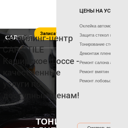
ЦЕНЫ НА УСЛУГИ 
ОКЛЕЙКА 
ГЛАВНАЯ
Оклейка поли
Чем мы занимаемся
Оклейка автомобиля пл
Записаться на услуги
Оклейка всего
Команда мастеров
Защита стекол пленкой
Детейлинг-центр
Социальные сети
Оклейка матов
Тонирование стекол
CAR-STILE
+7 495 120 50 06
Демонтаж пленки
Оклейка цвет
Каширское шоссе -
Ремонт салона автомоб
Оклейка перед
НАШИ АКЦИИ
качественные
Ремонт вмятин
Оклейка бамп
Акция на тонировку
Ремонт лобовых стекол
услуги по
Оклейка капот
Акция на химчистку
доступным ценам!
Антигравийная
Акция на полировку
Бронирование
Акция на оклейку
Оклейка гибри
Акции и предложения
ТОНИРОВКА
Оклейка дета
Смотреть все цены