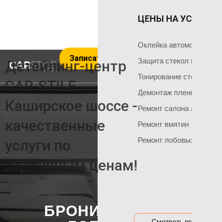
ЦЕНЫ НА УСЛУГИ 
ОКЛЕЙКА 
ГЛАВНАЯ
Оклейка поли
Чем мы занимаемся
Оклейка автомобиля пл
Записаться на услуги
Оклейка всего
Команда мастеров
Защита стекол пленкой
Детейлинг-центр
Социальные сети
Оклейка матов
Тонирование стекол
CAR-STILE
+7 495 120 50 06
Демонтаж пленки
Оклейка цвет
Каширское шоссе -
Ремонт салона автомоб
Оклейка перед
НАШИ АКЦИИ
качественные
Ремонт вмятин
Оклейка бамп
Акция на тонировку
Ремонт лобовых стекол
услуги по
Оклейка капот
Акция на химчистку
доступным ценам!
Антигравийная
Акция на полировку
Бронирование
Акция на оклейку
Оклейка гибри
Акции и предложения
БРОНИРОВАНИЕ
Оклейка дета
Смотреть все цены