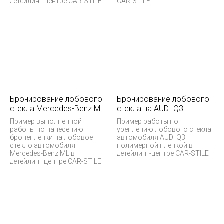
детейлинг-центре CAR-STILE
CAR-STILE
Бронирование лобового
Бронирование лобового
стекла Mercedes-Benz ML
стекла на AUDI Q3
Пример выполненной
Пример работы по
работы по нанесению
уреплению лобового стекла
бронепленки на лобовое
автомобиля AUDI Q3
стекло автомобиля
полимерной пленкой в
Mercedes-Benz ML в
детейлинг-центре CAR-STILE
детейлинг центре CAR-STILE