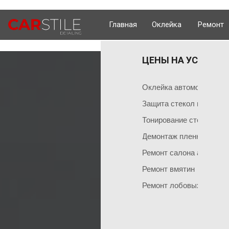
Главная
Оклейка
Ремонт
ЦЕНЫ НА УСЛУГИ 
ОКЛЕЙКА 
ГЛАВНАЯ
Оклейка поли
Чем мы занимаемся
Оклейка автомобиля пл
Оклейка всего
Команда мастеров
Защита стекол пленкой
Социальные сети
Оклейка матов
Тонирование стекол
Демонтаж пленки
Оклейка цвет
Ремонт салона автомоб
Оклейка перед
НАШИ АКЦИИ
Ремонт вмятин
Оклейка бамп
Акция на тонировку
Ремонт лобовых стекол
Оклейка капот
Акция на химчистку
Антигравийная
Акция на полировку
Бронирование