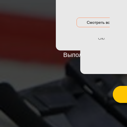
БРОНИ
Акция на оклейку
Оклейка гибри
Акции и предложения
Оклейка дета
Смотреть все цены
О
Оклейка зон р
Оклейка порог
Выполнили оклейку п