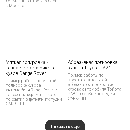
детейлинг-центре Кар-Стайл
в Москве
Мягкая полировка и
Абразивная полировка
нанесение керамики на
кузова Toyota RAV4
кузов Range Rover
Пример работы по
восстановительной
Пример работы по мягкой
абразивной полировке
полировке кузова
кузова автомобиля Тойота
автомобиля Range Rover и
РАВ4 в детейлинг-студии
нанесения керамического
CAR-STILE
покрытия в детейлинг-студии
CAR-STILE
Показать еще