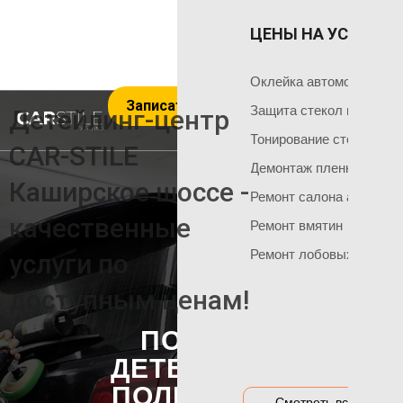
ЦЕНЫ НА УСЛУГИ 
ОКЛЕЙКА 
ГЛАВНАЯ
Оклейка поли
Чем мы занимаемся
Оклейка автомобиля пл
Записаться на услуги
Оклейка всего
Команда мастеров
Защита стекол пленкой
Детейлинг-центр
Социальные сети
Оклейка матов
Тонирование стекол
CAR-STILE
+7 495 120 50 06
Демонтаж пленки
Оклейка цвет
Каширское шоссе -
Ремонт салона автомоб
Оклейка перед
НАШИ АКЦИИ
качественные
Ремонт вмятин
Оклейка бамп
Акция на тонировку
Ремонт лобовых стекол
услуги по
Оклейка капот
Акция на химчистку
доступным ценам!
Антигравийная
Акция на полировку
Бронирование
ПОЛНАЯ
Акция на оклейку
Оклейка гибри
ДЕТЕЙЛИНГ-
Акции и предложения
Оклейка дета
ПОЛИРОВКА
Смотреть все цены