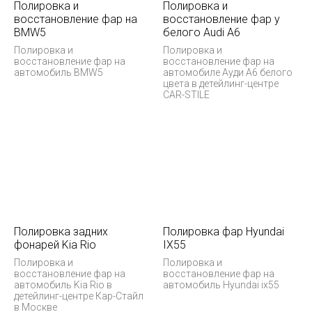
Полировка и
Полировка и
восстановление фар на
восстановление фар у
BMW5
белого Audi А6
Полировка и
Полировка и
восстановление фар на
восстановление фар на
автомобиль BMW5
автомобиле Ауди А6 белого
цвета в детейлинг-центре
CAR-STILE
Полировка задних
Полировка фар Hyundai
фонарей Kia Rio
IX55
Полировка и
Полировка и
восстановление фар на
восстановление фар на
автомобиль Kia Rio в
автомобиль Hyundai ix55
детейлинг-центре Кар-Стайл
в Москве