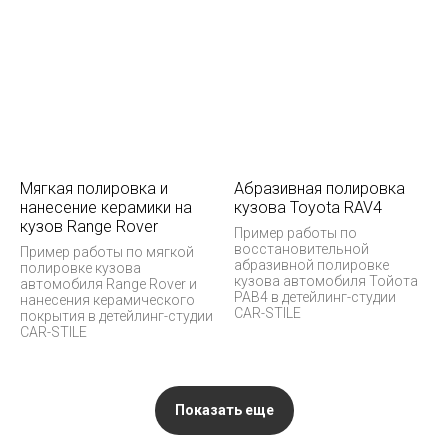
Мягкая полировка и
Абразивная полировка
нанесение керамики на
кузова Toyota RAV4
кузов Range Rover
Пример работы по
восстановительной
Пример работы по мягкой
абразивной полировке
полировке кузова
кузова автомобиля Тойота
автомобиля Range Rover и
РАВ4 в детейлинг-студии
нанесения керамического
CAR-STILE
покрытия в детейлинг-студии
CAR-STILE
Показать еще