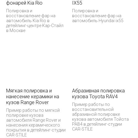
фонарей Kia Rio
IX55
Полировка и
Полировка и
восстановление фар на
восстановление фар на
автомобиль Kia Rio в
автомобиль Hyundai ix55
детейлинг-центре Кар-Стайл
в Москве
Мягкая полировка и
Абразивная полировка
нанесение керамики на
кузова Toyota RAV4
кузов Range Rover
Пример работы по
восстановительной
Пример работы по мягкой
абразивной полировке
полировке кузова
кузова автомобиля Тойота
автомобиля Range Rover и
РАВ4 в детейлинг-студии
нанесения керамического
CAR-STILE
покрытия в детейлинг-студии
CAR-STILE