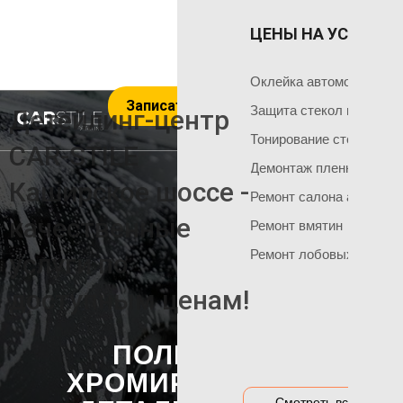
ЦЕНЫ НА УСЛУГИ 
ОКЛЕЙКА 
ГЛАВНАЯ
Оклейка поли
Чем мы занимаемся
Оклейка автомобиля пл
Записаться на услуги
Оклейка всего
Команда мастеров
Защита стекол пленкой
Детейлинг-центр
Социальные сети
Оклейка матов
Тонирование стекол
CAR-STILE
+7 495 120 50 06
Демонтаж пленки
Оклейка цвет
Каширское шоссе -
Ремонт салона автомоб
Оклейка перед
НАШИ АКЦИИ
качественные
Ремонт вмятин
Оклейка бамп
Акция на тонировку
Ремонт лобовых стекол
услуги по
Оклейка капот
Акция на химчистку
доступным ценам!
Антигравийная
Акция на полировку
Бронирование
Акция на оклейку
ПОЛИРОВКА
Оклейка гибри
Акции и предложения
ХРОМИРОВАННЫХ
Оклейка дета
Смотреть все цены