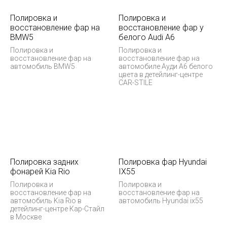
Полировка и
Полировка и
восстановление фар на
восстановление фар у
BMW5
белого Audi А6
Полировка и
Полировка и
восстановление фар на
восстановление фар на
автомобиль BMW5
автомобиле Ауди А6 белого
цвета в детейлинг-центре
CAR-STILE
Полировка задних
Полировка фар Hyundai
фонарей Kia Rio
IX55
Полировка и
Полировка и
восстановление фар на
восстановление фар на
автомобиль Kia Rio в
автомобиль Hyundai ix55
детейлинг-центре Кар-Стайл
в Москве