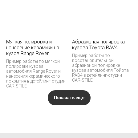
Мягкая полировка и
Абразивная полировка
нанесение керамики на
кузова Toyota RAV4
кузов Range Rover
Пример работы по
восстановительной
Пример работы по мягкой
абразивной полировке
полировке кузова
кузова автомобиля Тойота
автомобиля Range Rover и
РАВ4 в детейлинг-студии
нанесения керамического
CAR-STILE
покрытия в детейлинг-студии
CAR-STILE
Показать еще