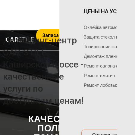
ЦЕНЫ НА УСЛУГИ 
ОКЛЕЙКА 
ГЛАВНАЯ
Оклейка поли
Чем мы занимаемся
Оклейка автомобиля пл
Записаться на услуги
Оклейка всего
Команда мастеров
Защита стекол пленкой
Детейлинг-центр
Социальные сети
Оклейка матов
Тонирование стекол
CAR-STILE
+7 495 120 50 06
Демонтаж пленки
Оклейка цвет
Каширское шоссе -
Ремонт салона автомоб
Оклейка перед
НАШИ АКЦИИ
качественные
Ремонт вмятин
Оклейка бамп
Акция на тонировку
Ремонт лобовых стекол
услуги по
Оклейка капот
Акция на химчистку
доступным ценам!
Антигравийная
Акция на полировку
Бронирование
Акция на оклейку
КАЧЕСТВЕННАЯ
Оклейка гибри
Акции и предложения
ПОЛИРОВКА
Оклейка дета
Смотреть все цены