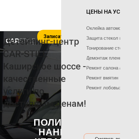
ЦЕНЫ НА УСЛУГИ 
ОКЛЕЙКА 
ГЛАВНАЯ
Оклейка поли
Чем мы занимаемся
Оклейка автомобиля пл
Записаться на услуги
Оклейка всего
Команда мастеров
Защита стекол пленкой
Детейлинг-центр
Социальные сети
Оклейка матов
Тонирование стекол
CAR-STILE
+7 495 120 50 06
Демонтаж пленки
Оклейка цвет
Каширское шоссе -
Ремонт салона автомоб
Оклейка перед
НАШИ АКЦИИ
качественные
Ремонт вмятин
Оклейка бамп
Акция на тонировку
Ремонт лобовых стекол
услуги по
Оклейка капот
Акция на химчистку
доступным ценам!
Антигравийная
Акция на полировку
Бронирование
Акция на оклейку
ПОЛИРОВКА И
Оклейка гибри
Акции и предложения
НАНЕСЕНИЕ
Оклейка дета
Смотреть все цены