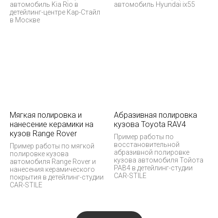
автомобиль Kia Rio в
автомобиль Hyundai ix55
детейлинг-центре Кар-Стайл
в Москве
Мягкая полировка и
Абразивная полировка
нанесение керамики на
кузова Toyota RAV4
кузов Range Rover
Пример работы по
восстановительной
Пример работы по мягкой
абразивной полировке
полировке кузова
кузова автомобиля Тойота
автомобиля Range Rover и
РАВ4 в детейлинг-студии
нанесения керамического
CAR-STILE
покрытия в детейлинг-студии
CAR-STILE