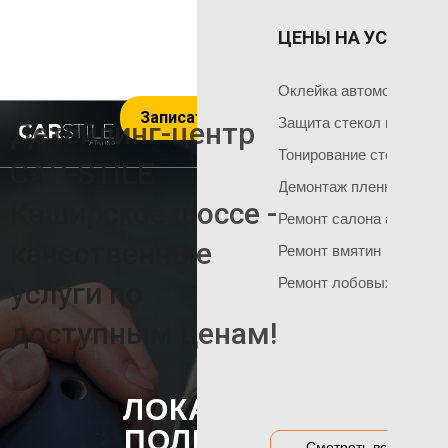
ЦЕНЫ НА УСЛУГИ 
ОКЛЕЙКА 
ГЛАВНАЯ
Оклейка поли
Чем мы занимаемся
Оклейка автомобиля пл
Записаться на услуги
Оклейка всего
Команда мастеров
Защита стекол пленкой
Детейлинг-центр
Социальные сети
Оклейка матов
Тонирование стекол
CAR-STILE
+7 495 120 50 06
Демонтаж пленки
Оклейка цвет
Каширское шоссе -
Ремонт салона автомоб
Оклейка перед
НАШИ АКЦИИ
качественные
Ремонт вмятин
Оклейка бамп
Акция на тонировку
Ремонт лобовых стекол
услуги по
Оклейка капот
Акция на химчистку
доступным ценам!
Антигравийная
Акция на полировку
Бронирование
Акция на оклейку
Оклейка гибри
ЛОКАЛЬНАЯ
Акции и предложения
Оклейка дета
ПОЛИРОВКА
Смотреть все цены