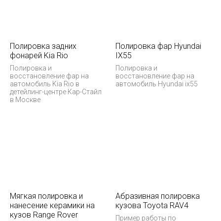
Полировка задних
Полировка фар Hyundai
фонарей Kia Rio
IX55
Полировка и
Полировка и
восстановление фар на
восстановление фар на
автомобиль Kia Rio в
автомобиль Hyundai ix55
детейлинг-центре Кар-Стайл
в Москве
Мягкая полировка и
Абразивная полировка
нанесение керамики на
кузова Toyota RAV4
кузов Range Rover
Пример работы по