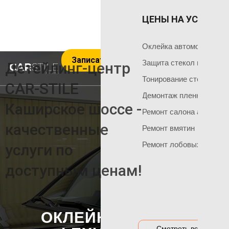
ЦЕНЫ НА УСЛУГИ 
ОКЛЕЙКА 
ГЛАВНАЯ
Оклейка поли
Чем мы занимаемся
Оклейка автомобиля пл
Записаться на услуги
Оклейка всего
Команда мастеров
Защита стекол пленкой
Детейлинг-центр
Социальные сети
Оклейка матов
Тонирование стекол
CAR-STILE
+7 495 120 50 06
Демонтаж пленки
Оклейка цвет
Каширское шоссе -
Ремонт салона автомоб
Оклейка перед
НАШИ АКЦИИ
качественные
Ремонт вмятин
Оклейка бамп
Акция на тонировку
Ремонт лобовых стекол
услуги по
Оклейка капот
Акция на химчистку
доступным ценам!
Антигравийная
Акция на полировку
Бронирование
Акция на оклейку
Оклейка гибри
Акции и предложения
ОКЛЕЙКА КУЗОВА
Оклейка дета
Смотреть все цены