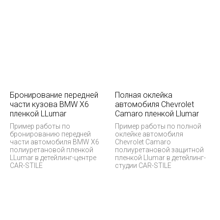
Бронирование передней
Полная оклейка
части кузова BMW X6
автомобиля Chevrolet
пленкой LLumar
Camaro пленкой Llumar
Пример работы по
Пример работы по полной
бронированию передней
оклейке автомобиля
части автомобиля BMW X6
Chevrolet Camaro
полиуретановой пленкой
полиуретановой защитной
LLumar в детейлинг-центре
пленкой Llumar в детейлинг-
CAR-STILE
студии CAR-STILE