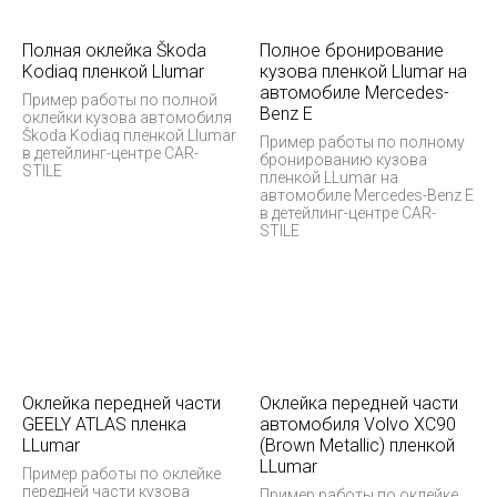
Полная оклейка Škoda
Полное бронирование
Kodiaq пленкой Llumar
кузова пленкой Llumar на
автомобиле Mercedes-
Пример работы по полной
Benz E
оклейки кузова автомобиля
Škoda Kodiaq пленкой Llumar
Пример работы по полному
в детейлинг-центре CAR-
бронированию кузова
STILE
пленкой LLumar на
автомобиле Mercedes-Benz E
в детейлинг-центре CAR-
STILE
Оклейка передней части
Оклейка передней части
GEELY ATLAS пленка
автомобиля Volvo XC90
LLumar
(Brown Metallic) пленкой
LLumar
Пример работы по оклейке
передней части кузова
Пример работы по оклейке