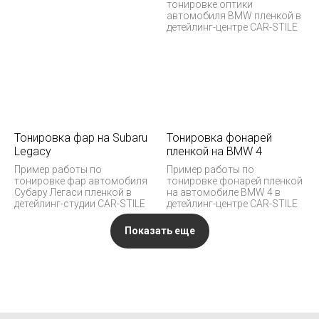
тонировке оптики
автомобиля BMW пленкой в
детейлинг-центре CAR-STILE
Тонировка фар на Subaru
Тонировка фонарей
Legacy
пленкой на BMW 4
Пример работы по
Пример работы по
тонировке фар автомобиля
тонировке фонарей пленкой
Субару Легаси пленкой в
на автомобиле BMW 4 в
детейлинг-студии CAR-STILE
детейлинг-центре CAR-STILE
Показать еще