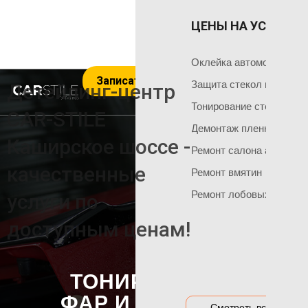
ЦЕНЫ НА УСЛУГИ 
ОКЛЕЙКА 
ГЛАВНАЯ
Оклейка поли
Чем мы занимаемся
Оклейка автомобиля пл
Записаться на услуги
Оклейка всего
Команда мастеров
Защита стекол пленкой
Детейлинг-центр
Социальные сети
Оклейка матов
Тонирование стекол
CAR-STILE
+7 495 120 50 06
Демонтаж пленки
Оклейка цвет
Каширское шоссе -
Ремонт салона автомоб
Оклейка перед
НАШИ АКЦИИ
качественные
Ремонт вмятин
Оклейка бамп
Акция на тонировку
Ремонт лобовых стекол
услуги по
Оклейка капот
Акция на химчистку
доступным ценам!
Антигравийная
Акция на полировку
Бронирование
Акция на оклейку
Оклейка гибри
ТОНИРОВАНИЕ
Акции и предложения
Оклейка дета
ФАР И ФОНАРЕЙ
Смотреть все цены