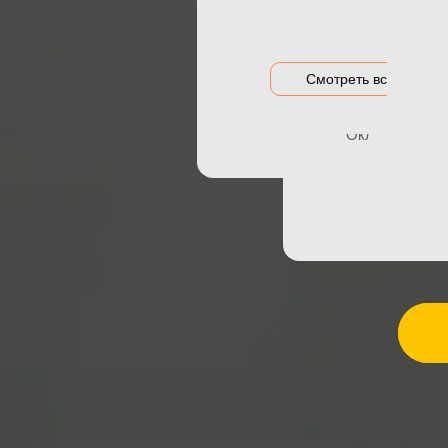
Акция на оклейку
ПОТ
Оклейка гибри
Акции и предложения
Оклейка дета
Смотреть все цены
Оклейка зон р
Оклейка порог
Удалили сле