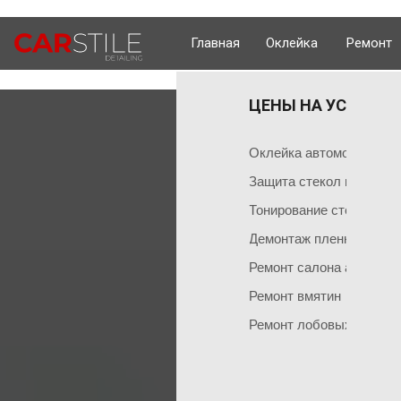
Главная
Оклейка
Ремонт
ЦЕНЫ НА УСЛУГИ 
ОКЛЕЙКА 
ГЛАВНАЯ
Оклейка поли
Чем мы занимаемся
Оклейка автомобиля пл
Оклейка всего
Команда мастеров
Защита стекол пленкой
Социальные сети
Оклейка матов
Тонирование стекол
Демонтаж пленки
Оклейка цвет
Ремонт салона автомоб
Оклейка перед
НАШИ АКЦИИ
Ремонт вмятин
Оклейка бамп
Акция на тонировку
Ремонт лобовых стекол
Оклейка капот
Акция на химчистку
РЕМО
Антигравийная
Акция на полировку
Бронирование