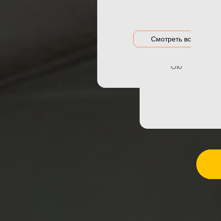
ПОКРАС
Акция на оклейку
Оклейка гибри
Акции и предложения
Оклейка дета
Смотреть все цены
Оклейка зон р
Оклейка порог
Произвели ре