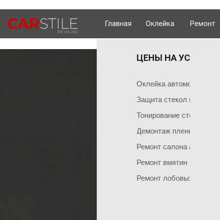
Главная
Оклейка
Ремонт
ЦЕНЫ НА УСЛУГИ 
ОКЛЕЙКА 
ГЛАВНАЯ
Оклейка поли
Чем мы занимаемся
Оклейка автомобиля пл
Оклейка всего
Команда мастеров
Защита стекол пленкой
Социальные сети
Оклейка матов
Тонирование стекол
Демонтаж пленки
Оклейка цвет
Ремонт салона автомоб
Оклейка перед
НАШИ АКЦИИ
Ремонт вмятин
Оклейка бамп
Акция на тонировку
Ремонт лобовых стекол
Оклейка капот
Акция на химчистку
Антигравийная
Акция на полировку
Бронирование