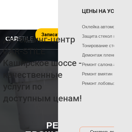
ЦЕНЫ НА УСЛУГИ 
ОКЛЕЙКА 
ГЛАВНАЯ
Оклейка поли
Чем мы занимаемся
Оклейка автомобиля пл
Записаться на услуги
Оклейка всего
Команда мастеров
Защита стекол пленкой
Детейлинг-центр
Социальные сети
Оклейка матов
Тонирование стекол
CAR-STILE
+7 495 120 50 06
Демонтаж пленки
Оклейка цвет
Каширское шоссе -
Ремонт салона автомоб
Оклейка перед
НАШИ АКЦИИ
качественные
Ремонт вмятин
Оклейка бамп
Акция на тонировку
Ремонт лобовых стекол
услуги по
Оклейка капот
Акция на химчистку
доступным ценам!
Антигравийная
Акция на полировку
Бронирование
Акция на оклейку
Оклейка гибри
Акции и предложения
РЕМОНТ
Оклейка дета
Смотреть все цены