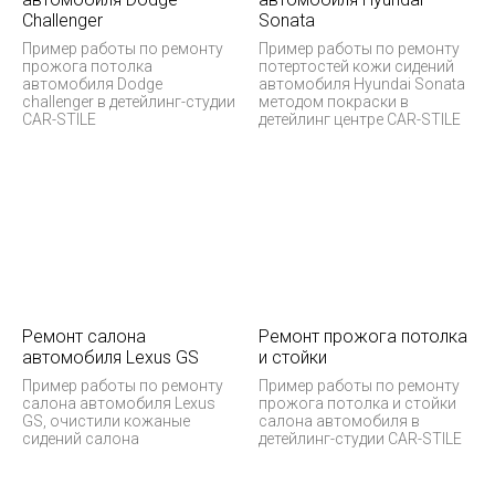
Challenger
Sonata
Пример работы по ремонту
Пример работы по ремонту
прожога потолка
потертостей кожи сидений
автомобиля Dodge
автомобиля Hyundai Sonata
challenger в детейлинг-студии
методом покраски в
CAR-STILE
детейлинг центре CAR-STILE
Ремонт салона
Ремонт прожога потолка
автомобиля Lexus GS
и стойки
Пример работы по ремонту
Пример работы по ремонту
салона автомобиля Lexus
прожога потолка и стойки
GS, очистили кожаные
салона автомобиля в
сидений салона
детейлинг-студии CAR-STILE