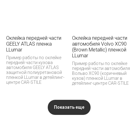
Оклейка передней части
Оклейка передней части
GEELY ATLAS пленка
автомобиля Volvo XC90
LLumar
(Brown Metallic) пленкой
LLumar
Пример работы по оклейке
передней части кузова
Пример работы по оклейке
автомобиля GEELY ATLAS
передней части автомобиля
защитной полиуретановой
Вольво XC90 (коричневый
пленкой LLumar в детейлинг-
кузов) пленкой LLumar в
центре CAR-STILE
детейлинг-центре CAR-STILE
Показать еще