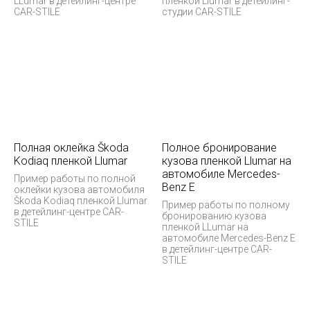
LLumar в детейлинг-центре
пленкой Llumar в детейлинг-
CAR-STILE
студии CAR-STILE
Полная оклейка Škoda
Полное бронирование
Kodiaq пленкой Llumar
кузова пленкой Llumar на
автомобиле Mercedes-
Пример работы по полной
Benz E
оклейки кузова автомобиля
Škoda Kodiaq пленкой Llumar
Пример работы по полному
в детейлинг-центре CAR-
бронированию кузова
STILE
пленкой LLumar на
автомобиле Mercedes-Benz E
в детейлинг-центре CAR-
STILE