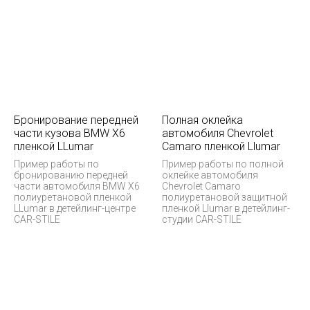
Бронирование передней
Полная оклейка
части кузова BMW X6
автомобиля Chevrolet
пленкой LLumar
Camaro пленкой Llumar
Пример работы по
Пример работы по полной
бронированию передней
оклейке автомобиля
части автомобиля BMW X6
Chevrolet Camaro
полиуретановой пленкой
полиуретановой защитной
LLumar в детейлинг-центре
пленкой Llumar в детейлинг-
CAR-STILE
студии CAR-STILE