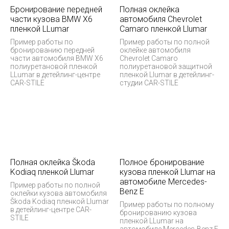
Бронирование передней
Полная оклейка
части кузова BMW X6
автомобиля Chevrolet
пленкой LLumar
Camaro пленкой Llumar
Пример работы по
Пример работы по полной
бронированию передней
оклейке автомобиля
части автомобиля BMW X6
Chevrolet Camaro
полиуретановой пленкой
полиуретановой защитной
LLumar в детейлинг-центре
пленкой Llumar в детейлинг-
CAR-STILE
студии CAR-STILE
Полная оклейка Škoda
Полное бронирование
Kodiaq пленкой Llumar
кузова пленкой Llumar на
автомобиле Mercedes-
Пример работы по полной
Benz E
оклейки кузова автомобиля
Škoda Kodiaq пленкой Llumar
Пример работы по полному
в детейлинг-центре CAR-
бронированию кузова
STILE
пленкой LLumar на