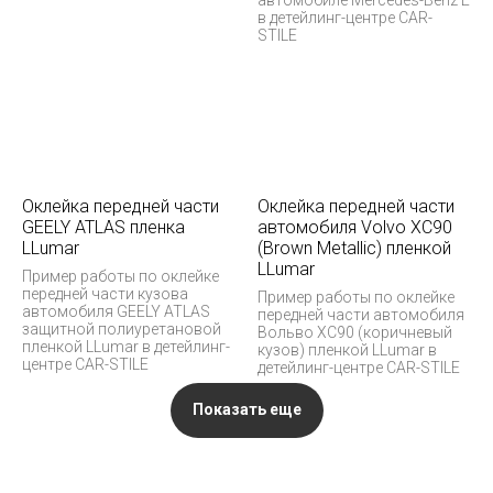
автомобиле Mercedes-Benz E
в детейлинг-центре CAR-
STILE
Оклейка передней части
Оклейка передней части
GEELY ATLAS пленка
автомобиля Volvo XC90
LLumar
(Brown Metallic) пленкой
LLumar
Пример работы по оклейке
передней части кузова
Пример работы по оклейке
автомобиля GEELY ATLAS
передней части автомобиля
защитной полиуретановой
Вольво XC90 (коричневый
пленкой LLumar в детейлинг-
кузов) пленкой LLumar в
центре CAR-STILE
детейлинг-центре CAR-STILE
Показать еще