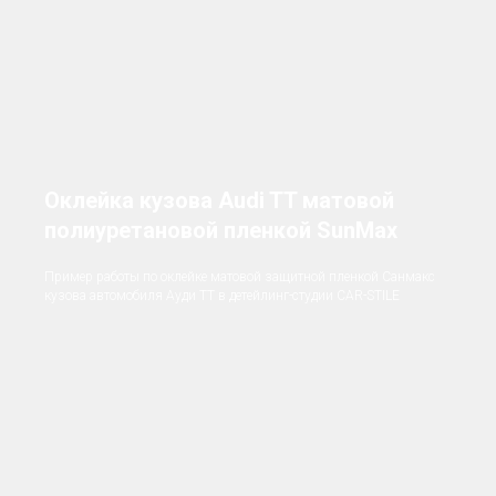
Оклейка кузова Audi TT матовой
полиуретановой пленкой SunMax
Пример работы по оклейке матовой защитной пленкой Санмакс
кузова автомобиля Ауди ТТ в детейлинг-студии CAR-STILE