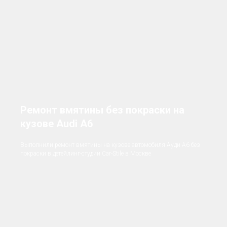
Ремонт вмятины без покраски на
кузове Audi A6
Выполнили ремонт вмятины на кузове автомобиля Ауди А6 без
покраски в детейлинг-студии Car-Stile в Москве