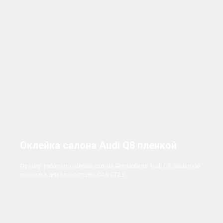
Оклейка салона Audi Q8 пленкой
Пример работы по оклейке салона автомобиля Audi Q8 защитной
пленкой в детейлинг-студии CAR-STILE