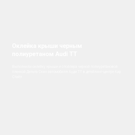
Оклейка крыши черным
полиуретаном Audi ТТ
Выполнили оклейку крыши и спойлера черной полиуретановой
пленкой Дельта Скин автомобиля Ауди ТТ в детейлинг-центре Кар
Стайл