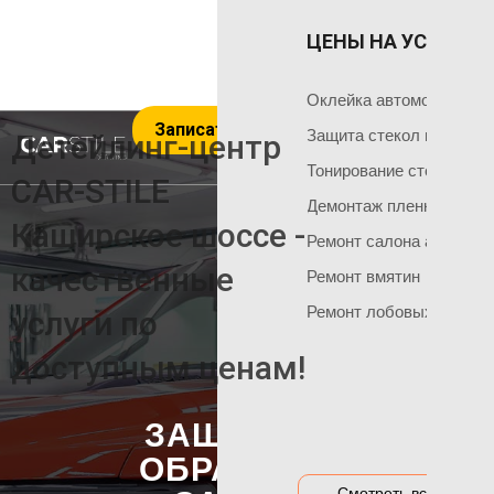
ЦЕНЫ НА УСЛУГИ 
ОКЛЕЙКА 
ГЛАВНАЯ
Оклейка поли
Чем мы занимаемся
Оклейка автомобиля пл
Записаться на услуги
Оклейка всего
Команда мастеров
Защита стекол пленкой
Детейлинг-центр
Социальные сети
Оклейка матов
Тонирование стекол
CAR-STILE
+7 495 120 50 06
Демонтаж пленки
Оклейка цвет
Каширское шоссе -
Ремонт салона автомоб
Оклейка перед
НАШИ АКЦИИ
качественные
Ремонт вмятин
Оклейка бамп
Акция на тонировку
Ремонт лобовых стекол
услуги по
Оклейка капот
Акция на химчистку
доступным ценам!
Антигравийная
Акция на полировку
Бронирование
Акция на оклейку
ЗАЩИТНАЯ
Оклейка гибри
Акции и предложения
ОБРАБОТКА
Оклейка дета
Смотреть все цены