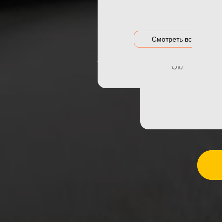
О
Акция на оклейку
Оклейка гибри
Акции и предложения
Оклейка дета
Смотреть все цены
АВТОМО
Оклейка зон р
Оклейка порог
Оклейка элем