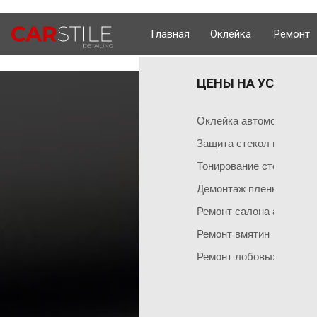
Главная
Оклейка
Ремонт
ЦЕНЫ НА УСЛУГИ 
ОКЛЕЙКА 
ГЛАВНАЯ
Оклейка поли
Чем мы занимаемся
Оклейка автомобиля пл
Оклейка всего
Команда мастеров
Защита стекол пленкой
Социальные сети
Оклейка матов
Тонирование стекол
Демонтаж пленки
Оклейка цвет
Ремонт салона автомоб
Оклейка перед
НАШИ АКЦИИ
Ремонт вмятин
Оклейка бамп
Акция на тонировку
Ремонт лобовых стекол
Оклейка капот
Акция на химчистку
Антигравийная
Акция на полировку
Бронирование