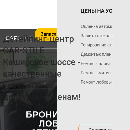
ЦЕНЫ НА УСЛУГИ 
ОКЛЕЙКА 
ГЛАВНАЯ
Оклейка поли
Чем мы занимаемся
Оклейка автомобиля пл
Записаться на услуги
Оклейка всего
Команда мастеров
Защита стекол пленкой
Детейлинг-центр
Социальные сети
Оклейка матов
Тонирование стекол
CAR-STILE
+7 495 120 50 06
Демонтаж пленки
Оклейка цвет
Каширское шоссе -
Ремонт салона автомоб
Оклейка перед
НАШИ АКЦИИ
качественные
Ремонт вмятин
Оклейка бамп
Акция на тонировку
Ремонт лобовых стекол
услуги по
Оклейка капот
Акция на химчистку
доступным ценам!
Антигравийная
Акция на полировку
Бронирование
Акция на оклейку
БРОНИРОВАНИЕ
Оклейка гибри
Акции и предложения
ЛОБОВОГО
Оклейка дета
Смотреть все цены