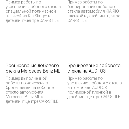
Пример работы по
Пример работы по
укрепление лобового стекла
бронированию лобового
специальной полимерной
стекла автомобиля KIA RIO
пленкой на Kia Stinger в
пленкой в детейлинг-центре
детейлинг-центре CAR-STILE
CAR-STILE
Бронирование лобового
Бронирование лобового
стекла Mercedes-Benz ML
стекла на AUDI Q3
Пример выполненной
Пример работы по
работы по нанесению
уреплению лобового стекла
бронепленки на лобовое
автомобиля AUDI Q3
стекло автомобиля
полимерной пленкой в
Mercedes-Benz ML в
детейлинг-центре CAR-STILE
детейлинг центре CAR-STILE